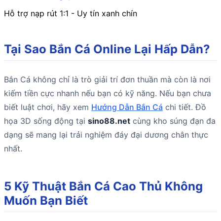
Hỗ trợ nạp rút 1:1 - Uy tín xanh chín
Tại Sao Bắn Cá Online Lại Hấp Dẫn?
Bắn Cá không chỉ là trò giải trí đơn thuần mà còn là nơi
kiếm tiền cực nhanh nếu bạn có kỹ năng. Nếu bạn chưa
biết luật chơi, hãy xem
Hướng Dẫn Bắn Cá
chi tiết. Đồ
họa 3D sống động tại
sino88.net
cùng kho súng đạn đa
dạng sẽ mang lại trải nghiệm đáy đại dương chân thực
nhất.
5 Kỹ Thuật Bắn Cá Cao Thủ Không
Muốn Bạn Biết