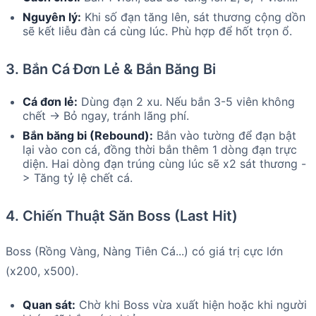
Nguyên lý:
Khi số đạn tăng lên, sát thương cộng dồn
sẽ kết liễu đàn cá cùng lúc. Phù hợp để hốt trọn ổ.
3. Bắn Cá Đơn Lẻ & Bắn Băng Bi
Cá đơn lẻ:
Dùng đạn 2 xu. Nếu bắn 3-5 viên không
chết → Bỏ ngay, tránh lãng phí.
Bắn băng bi (Rebound):
Bắn vào tường để đạn bật
lại vào con cá, đồng thời bắn thêm 1 dòng đạn trực
diện. Hai dòng đạn trúng cùng lúc sẽ x2 sát thương -
> Tăng tỷ lệ chết cá.
4. Chiến Thuật Săn Boss (Last Hit)
Boss (Rồng Vàng, Nàng Tiên Cá...) có giá trị cực lớn
(x200, x500).
Quan sát:
Chờ khi Boss vừa xuất hiện hoặc khi người