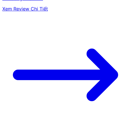
Xem Review Chi Tiết