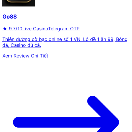
Go88
★
9.7/10
Live Casino
Telegram OTP
Thiên đường cờ bạc online số 1 VN. Lô đề 1 ăn 99, Bóng
đá, Casino đủ cả.
Xem Review Chi Tiết