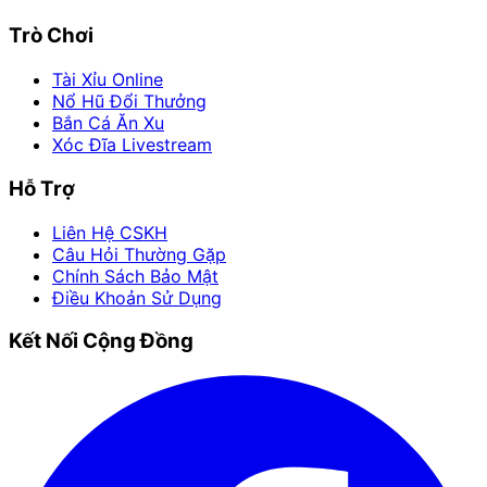
Trò Chơi
Tài Xỉu Online
Nổ Hũ Đổi Thưởng
Bắn Cá Ăn Xu
Xóc Đĩa Livestream
Hỗ Trợ
Liên Hệ CSKH
Câu Hỏi Thường Gặp
Chính Sách Bảo Mật
Điều Khoản Sử Dụng
Kết Nối Cộng Đồng