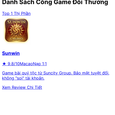
Danh Sách Cổng Game Đổi Thưởng
Top 1 Thị Phần
Sunwin
★
9.8/10
Macao
Nạp 1:1
Game bài quý tộc từ Suncity Group. Bảo mật tuyệt đối,
không "soi" tài khoản.
Xem Review Chi Tiết