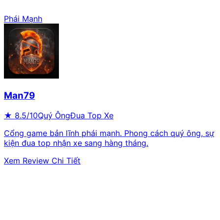
Phái Mạnh
Man79
★
8.5/10
Quý Ông
Đua Top Xe
Cổng game bản lĩnh phái mạnh. Phong cách quý ông, sự
kiện đua top nhận xe sang hàng tháng.
Xem Review Chi Tiết