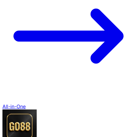
All-in-One