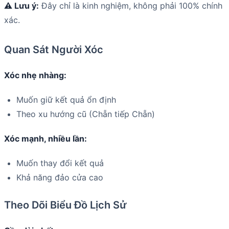
⚠️ Lưu ý:
Đây chỉ là kinh nghiệm, không phải 100% chính
xác.
Quan Sát Người Xóc
Xóc nhẹ nhàng:
Muốn giữ kết quả ổn định
Theo xu hướng cũ (Chẵn tiếp Chẵn)
Xóc mạnh, nhiều lần:
Muốn thay đổi kết quả
Khả năng đảo cửa cao
Theo Dõi Biểu Đồ Lịch Sử