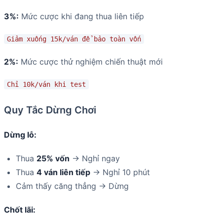
3%:
Mức cược khi đang thua liên tiếp
2%:
Mức cược thử nghiệm chiến thuật mới
Quy Tắc Dừng Chơi
Dừng lỗ:
Thua
25% vốn
→ Nghỉ ngay
Thua
4 ván liên tiếp
→ Nghỉ 10 phút
Cảm thấy căng thẳng → Dừng
Chốt lãi: