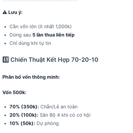
⚠️ Lưu ý:
Cần vốn lớn (ít nhất 1,000k)
Dừng sau
5 lần thua liên tiếp
Chỉ dùng khi tự tin
5️⃣ Chiến Thuật Kết Hợp 70-20-10
Phân bổ vốn thông minh:
Vốn 500k:
70% (350k):
Chẵn/Lẻ an toàn
20% (100k):
Săn Bộ 4 khi có cơ hội
10% (50k):
Dự phòng