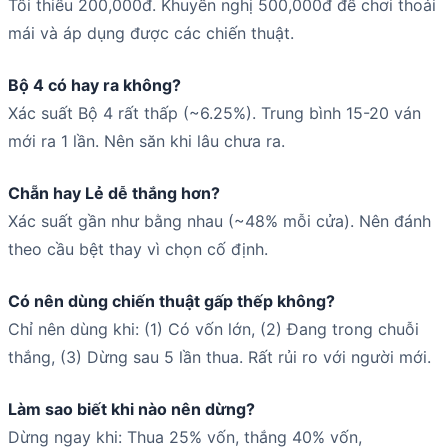
Tối thiểu 200,000đ. Khuyến nghị 500,000đ để chơi thoải
mái và áp dụng được các chiến thuật.
Bộ 4 có hay ra không?
Xác suất Bộ 4 rất thấp (~6.25%). Trung bình 15-20 ván
mới ra 1 lần. Nên săn khi lâu chưa ra.
Chẵn hay Lẻ dễ thắng hơn?
Xác suất gần như bằng nhau (~48% mỗi cửa). Nên đánh
theo cầu bệt thay vì chọn cố định.
Có nên dùng chiến thuật gấp thếp không?
Chỉ nên dùng khi: (1) Có vốn lớn, (2) Đang trong chuỗi
thắng, (3) Dừng sau 5 lần thua. Rất rủi ro với người mới.
Làm sao biết khi nào nên dừng?
Dừng ngay khi: Thua 25% vốn, thắng 40% vốn,