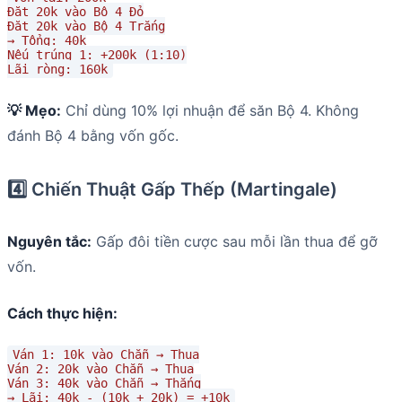
Đặt 20k vào Bộ 4 Đỏ

Đặt 20k vào Bộ 4 Trắng

→ Tổng: 40k

Nếu trúng 1: +200k (1:10)

💡 Mẹo:
Chỉ dùng 10% lợi nhuận để săn Bộ 4. Không
đánh Bộ 4 bằng vốn gốc.
4️⃣ Chiến Thuật Gấp Thếp (Martingale)
Nguyên tắc:
Gấp đôi tiền cược sau mỗi lần thua để gỡ
vốn.
Cách thực hiện:
Ván 1: 10k vào Chẵn → Thua

Ván 2: 20k vào Chẵn → Thua

Ván 3: 40k vào Chẵn → Thắng
