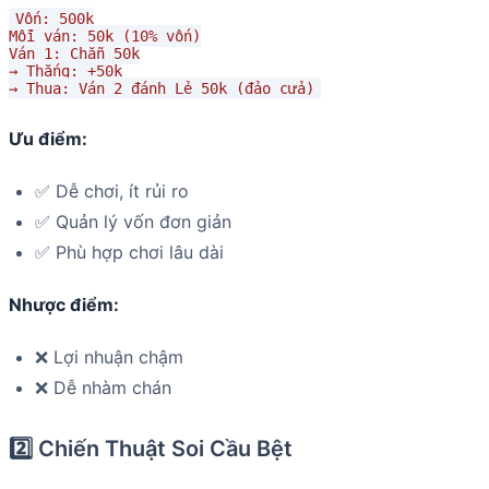
Vốn: 500k

Mỗi ván: 50k (10% vốn)

Ván 1: Chẵn 50k

→ Thắng: +50k

Ưu điểm:
✅ Dễ chơi, ít rủi ro
✅ Quản lý vốn đơn giản
✅ Phù hợp chơi lâu dài
Nhược điểm:
❌ Lợi nhuận chậm
❌ Dễ nhàm chán
2️⃣ Chiến Thuật Soi Cầu Bệt