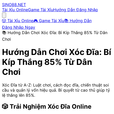
SINO88
.
NET
Tài Xỉu Online
Game Tài Xỉu
Hướng Dẫn
Đăng Nhập
🎲 Tài Xỉu Online
🎮 Game Tài Xỉu
📚 Hướng Dẫn
Đăng Nhập Ngay
📚 Hướng Dẫn Chơi Xóc Đĩa: Bí Kíp Thắng 85% Từ Dân
Chơi
Hướng Dẫn Chơi Xóc Đĩa: Bí
Kíp Thắng 85% Từ Dân
Chơi
Xóc Đĩa từ A-Z: Luật chơi, cách đọc đĩa, chiến thuật soi
cầu và quản lý vốn hiệu quả. Bí quyết từ cao thủ giúp tỷ
lệ thắng lên 85%.
🎲 Trải Nghiệm Xóc Đĩa Online